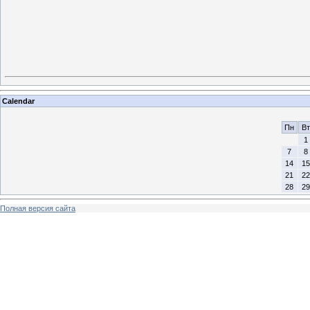
Calendar
Пн
Вт
1
7
8
14
15
21
22
28
29
Полная версия сайта