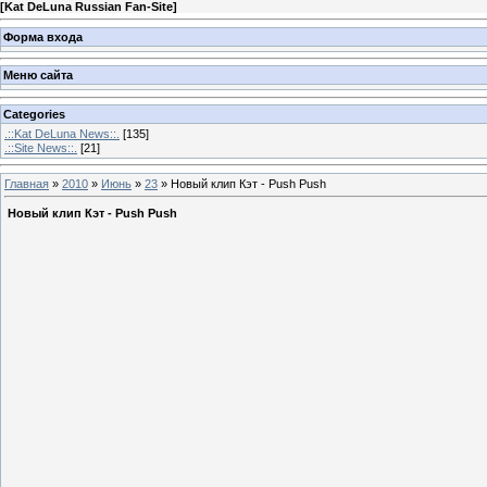
[
Kat DeLuna Russian Fan-Site
]
Форма входа
Меню сайта
Categories
.::Kat DeLuna News::.
[135]
.::Site News::.
[21]
Главная
»
2010
»
Июнь
»
23
» Новый клип Кэт - Push Push
Новый клип Кэт - Push Push