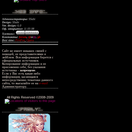
Администраторы:
SSabi
Design:
SSabi
Ver. design:
6.0
Оф. открытие:
11.03.08
Хостинг:
Контакты:
forum
,
@
or
@
,
gb
Best view:
FireFox
,
Opera
Сайт не имеет никаких связей с
певицей, ее представителями и
лейблом. Вся информация берется с
официальных источников.
Копирование информации и ее
присовении себе, без указания
источника -
запрещено
.
Если у Вас есть какая-либо
информация, касающаяся
непосредственно тематики данного
сайта, то высылайте ее на
e-mail
Администратору.
All Rights Reserved ©2008-2009