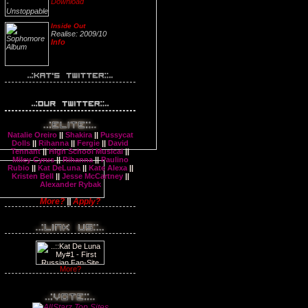
Download
Inside Out
Realise:
2009/10
Info
Natalie Oreiro
||
Shakira
||
Pussycat
Dolls
||
Rihanna
||
Fergie
||
David
Tennant
||
High School Musical
||
Miley Cyrus
||
Rihanna
||
Paulino
Rubio
||
Kat DeLuna
||
Kate Alexa
||
Kristen Bell
||
Jesse McCartney
||
Alexander Rybak
More?
||
Apply?
More?