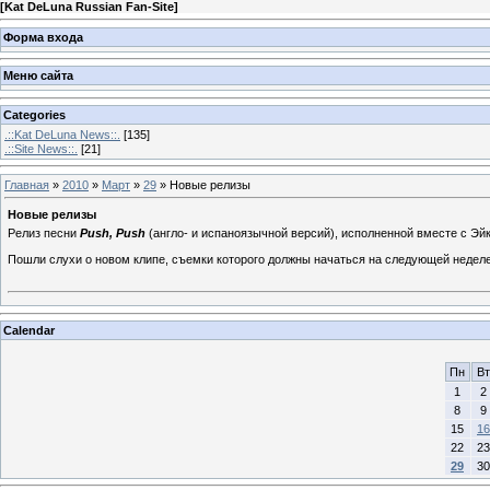
[
Kat DeLuna Russian Fan-Site
]
Форма входа
Меню сайта
Categories
.::Kat DeLuna News::.
[135]
.::Site News::.
[21]
Главная
»
2010
»
Март
»
29
» Новые релизы
Новые релизы
Релиз песни
Push, Push
(англо- и испаноязычной версий), исполненной вместе с Эйк
Пошли слухи о новом клипе, съемки которого должны начаться на следующей неделе
Calendar
Пн
Вт
1
2
8
9
15
16
22
23
29
30