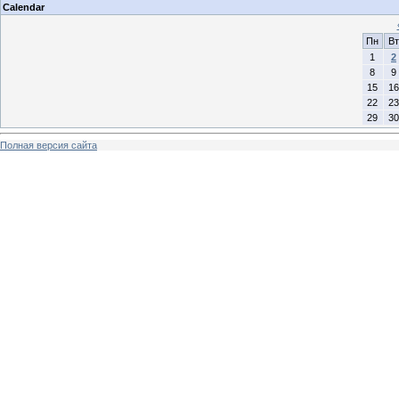
Calendar
Пн
Вт
1
2
8
9
15
16
22
23
29
30
Полная версия сайта