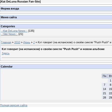
[
Kat DeLuna Russian Fan-Site
]
Форма входа
Меню сайта
Categories
.::Kat DeLuna News::.
[135]
.::Site News::.
[21]
Главная
»
2010
»
Июнь
»
2
» Кэт говорит (на испанском) о своём сингле "Push Push" 
Кэт говорит (на испанском) о своём сингле "Push Push" и новом альбоме
Здесь
Calendar
Пн
Вт
1
7
8
14
15
21
22
28
29
Полная версия сайта