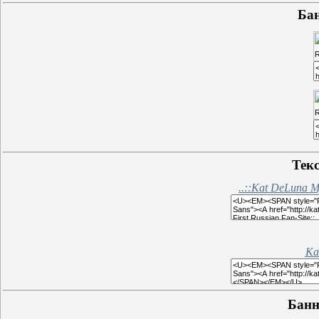
Ба
Тек
..::Kat DeLuna My
Ka
Банн