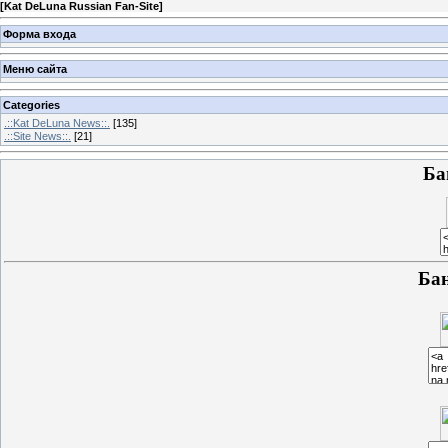
[
Kat DeLuna Russian Fan-Site
]
Форма входа
Меню сайта
Categories
.::Kat DeLuna News::.
[135]
.::Site News::.
[21]
Ба
Ба