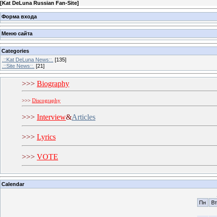
[
Kat DeLuna Russian Fan-Site
]
Форма входа
Меню сайта
Categories
.::Kat DeLuna News::.
[135]
.::Site News::.
[21]
>
>>
Biography
>>>
Discography
>
>>
Interview
&
Articles
>
>>
Lyrics
>
>>
VOTE
Calendar
Пн
Вт